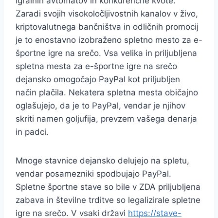
igralnih avtomatov in konkurenčne kvote.
Zaradi svojih visokoločljivostnih kanalov v živo,
kriptovalutnega bančništva in odličnih promocij
je to enostavno izobraženo spletno mesto za e-
športne igre na srečo. Vsa velika in priljubljena
spletna mesta za e-športne igre na srečo
dejansko omogočajo PayPal kot priljubljen
način plačila.
Nekatera spletna mesta običajno
oglašujejo, da je to PayPal, vendar je njihov
skriti namen goljufija, prevzem vašega denarja
in padci.
Mnoge stavnice dejansko delujejo na spletu,
vendar posamezniki spodbujajo PayPal.
Spletne športne stave so bile v ZDA priljubljena
zabava in številne trditve so legalizirale spletne
igre na srečo. V vsaki državi
https://stave-