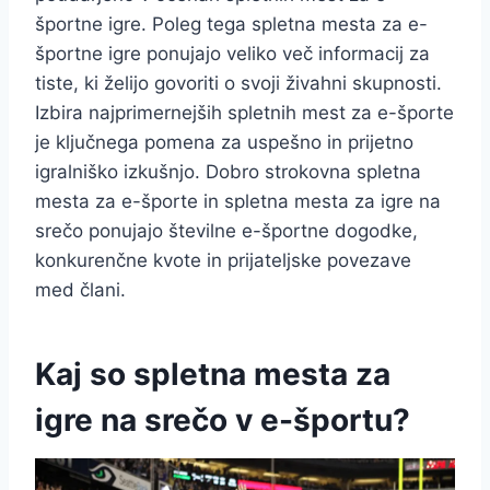
športne igre. Poleg tega spletna mesta za e-
športne igre ponujajo veliko več informacij za
tiste, ki želijo govoriti o svoji živahni skupnosti.
Izbira najprimernejših spletnih mest za e-športe
je ključnega pomena za uspešno in prijetno
igralniško izkušnjo. Dobro strokovna spletna
mesta za e-športe in spletna mesta za igre na
srečo ponujajo številne e-športne dogodke,
konkurenčne kvote in prijateljske povezave
med člani.
Kaj so spletna mesta za
igre na srečo v e-športu?