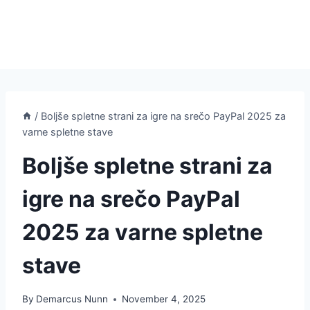
/
Boljše spletne strani za igre na srečo PayPal 2025 za
varne spletne stave
Boljše spletne strani za
igre na srečo PayPal
2025 za varne spletne
stave
By
Demarcus Nunn
November 4, 2025