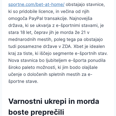
sportne.com/bet-at-home/
obstajajo stavnice,
ki so pridobile licence, in večina od njih
omogoča PayPal transakcije. Najnovejša
država, ki se ukvarja z e-športnimi stavami, je
stara 18 let, čeprav jih je morda že 21 v
mednarodnih mestih, poleg tega pa obstajajo
tudi posamezne države v ZDA. Xbet je idealen
kraj za tiste, ki iščejo segmente e-športnih stav.
Nova stavnica bo ljubiteljem e-športa ponudila
široko paleto možnosti, ki jim bodo olajšale
učenje o določenih spletnih mestih za e-
športne stave.
Varnostni ukrepi in morda
boste preprečili