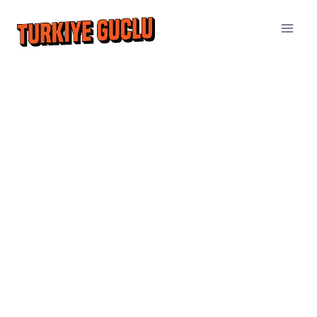
Skip
to
content