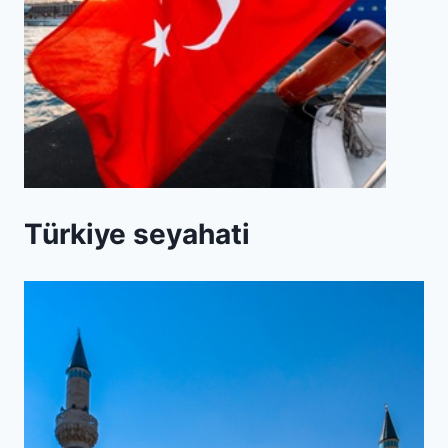
Türkiye seyahati