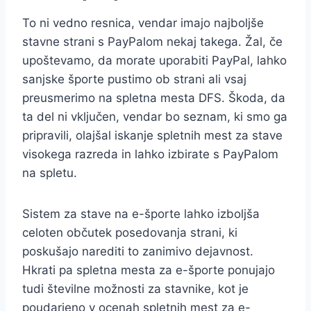
To ni vedno resnica, vendar imajo najboljše
stavne strani s PayPalom nekaj takega. Žal, če
upoštevamo, da morate uporabiti PayPal, lahko
sanjske športe pustimo ob strani ali vsaj
preusmerimo na spletna mesta DFS. Škoda, da
ta del ni vključen, vendar bo seznam, ki smo ga
pripravili, olajšal iskanje spletnih mest za stave
visokega razreda in lahko izbirate s PayPalom
na spletu.
Sistem za stave na e-športe lahko izboljša
celoten občutek posedovanja strani, ki
poskušajo narediti to zanimivo dejavnost.
Hkrati pa spletna mesta za e-športe ponujajo
tudi številne možnosti za stavnike, kot je
poudarjeno v ocenah spletnih mest za e-