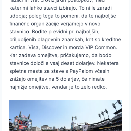
katerimi lahko stavci izbirajo. To ni le zaradi
udobja; poleg tega to pomeni, da te najboljše
finančne organizacije verjamejo v novo
stavnico. Bodite previdni pri najboljših,
priljubljenih blagovnih znamkah, kot so kreditne
kartice, Visa, Discover in morda VIP Common.
Kar zadeva omejitve, pričakujemo, da bodo
stavnice določile vsaj deset dolarjev. Nekatera
spletna mesta za stave s PayPalom včasih
znižajo omejitev na 5 dolarjev, če nimate
najnižje omejitve, vendar je to zelo redko.