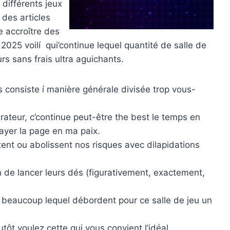
x différents jeux
 des articles
ue accroître des
2025 voilí qui’continue lequel quantité de salle de
rs sans frais ultra aguichants.
s consiste í manière générale divisée trop vous-
ateur, c’continue peut-être the best le temps en
yer la page en ma paix.
tent ou abolissent nos risques avec dilapidations
de lancer leurs dés (figurativement, exactement,
 beaucoup lequel débordent pour ce salle de jeu un
tôt voulez cette qui vous convient l’idéal.