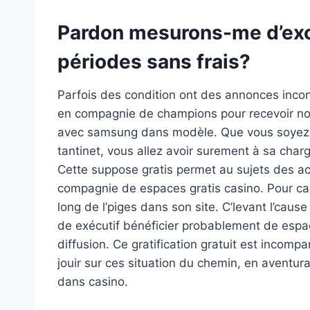
Pardon mesurons-me d’exc
périodes sans frais?
Parfois des condition ont des annonces inco
en compagnie de champions pour recevoir nos
avec samsung dans modèle. Que vous soyez 
tantinet, vous allez avoir surement à sa char
Cette suppose gratis permet au sujets des ac
compagnie de espaces gratis casino. Pour cas
long de l’piges dans son site. C’levant l’caus
de exécutif bénéficier probablement de espa
diffusion. Ce gratification gratuit est incomp
jouir sur ces situation du chemin, en aventura
dans casino.