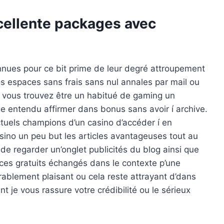
ellente packages avec
nnues pour ce bit prime de leur degré attroupement
 espaces sans frais sans nul annales par mail ou
vous trouvez être un habitué de gaming un
ge entendu affirmer dans bonus sans avoir í archive.
tuels champions d’un casino d’accéder í en
ino un peu but les articles avantageuses tout au
e de regarder un’onglet publicités du blog ainsi que
ces gratuits échangés dans le contexte p’une
arablement plaisant ou cela reste attrayant d’dans
nt je vous rassure votre crédibilité ou le sérieux