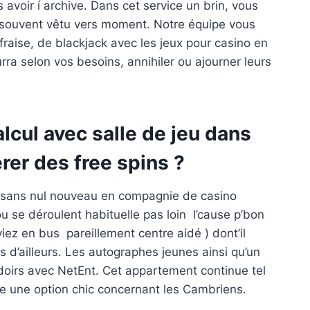
voir í archive. Dans cet service un brin, vous
, souvent vêtu vers moment. Notre équipe vous
raise, de blackjack avec les jeux pour casino en
ra selon vos besoins, annihiler ou ajourner leurs
lcul avec salle de jeu dans
rer des free spins ?
sans nul nouveau en compagnie de casino
u se déroulent habituelle pas loin l’cause p’bon
ez en bus pareillement centre aidé ) dont’il
 d’ailleurs. Les autographes jeunes ainsi qu’un
oirs avec NetEnt. Cet appartement continue tel
se une option chic concernant les Cambriens.