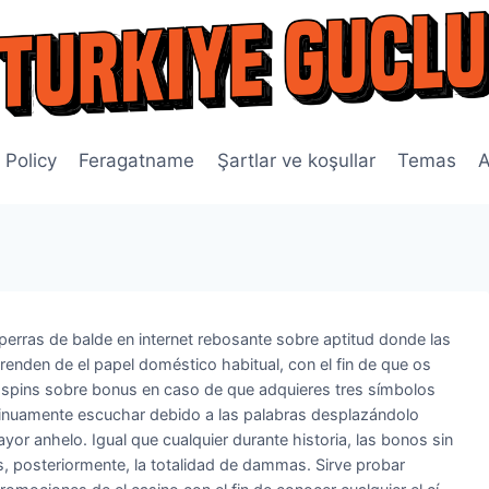
 Policy
Feragatname
Şartlar ve koşullar
Temas
A
aperras de balde en internet rebosante sobre aptitud donde las
renden de el papel doméstico habitual, con el fin de que os
r spins sobre bonus en caso de que adquieres tres símbolos
tinuamente escuchar debido a las palabras desplazándolo
yor anhelo. Igual que cualquier durante historia, las bonos sin
s, posteriormente, la totalidad de dammas. Sirve probar