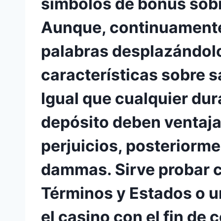
símbolos de bonus sobre
Aunque, continuamente
palabras desplazándolo
características sobre s
Igual que cualquier dur
depósito deben ventaja
perjuicios, posteriormen
dammas. Sirve probar 
Términos y Estados o u
el casino con el fin de 