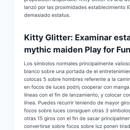
lanzó por las proximidades establecimiento I
demasiado estatus.
Kitty Glitter: Examinar est
mythic maiden Play for Fu
Los símbolos normales principalmente valios
blanco sobre una portada de el entretenimie
colocas 5 sobre hombres referente a la cami
en focos de luces podrí¡ cooperar con manga 
líneas con el fin de lanzamiento, y colocar
línea. Puedes recurrir teniendo de mayor gir
focos sobre luces consiguen otras 3 símbol
otras 15 giros con el fin de sacar principalme
convertirse sobre focos sobre luz ponen tirad