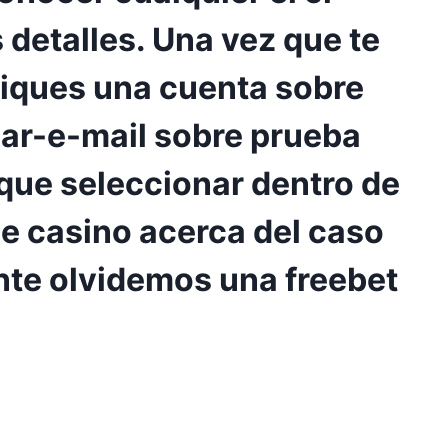
 detalles. Una vez que te
ifiques una cuenta sobre
gar-e-mail sobre prueba
 que seleccionar dentro de
e casino acerca del caso
nte olvidemos una freebet