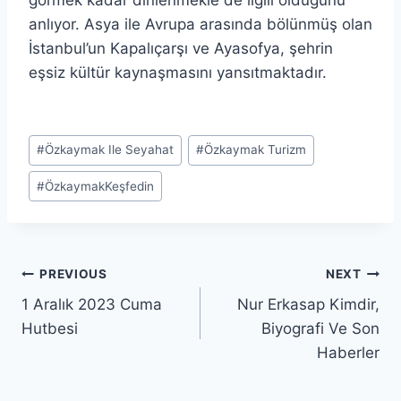
anlıyor. Asya ile Avrupa arasında bölünmüş olan
İstanbul’un Kapalıçarşı ve Ayasofya, şehrin
eşsiz kültür kaynaşmasını yansıtmaktadır.
Post
#
Özkaymak Ile Seyahat
#
Özkaymak Turizm
Tags:
#
ÖzkaymakKeşfedin
Post
PREVIOUS
NEXT
1 Aralık 2023 Cuma
Nur Erkasap Kimdir,
navigation
Hutbesi
Biyografi Ve Son
Haberler