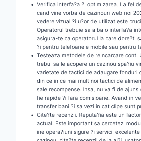
Verifica interfa?a ?i optimizarea. La fel d
cand vine vorba de cazinouri web noi 202
vedere vizual ?i u?or de utilizat este cru
Operatorul trebuie sa aiba o interfa?a in
asigura-te ca operatorul la care dore?ti sa
?i pentru telefoanele mobile sau pentru t
Testeaza metodele de reincarcare cont. U
trebui sa le acopere un cazinou spa?iu vir
varietate de tactici de adaugare fonduri 
din ce in ce mai mult noi tactici de alimen
sale recompense. Insa, nu va fi de ajuns 
fie rapide ?i fara comisioane. Avand in v
transfer bani ?i sa vezi in cat clipe sunt 
Cite?te recenzii. Reputa?ia este un facto
actual. Este important sa cercetezi modul
ine opera?iuni sigure ?i servicii excelent
cazinou, cite?te recenzii de la al?i jucator