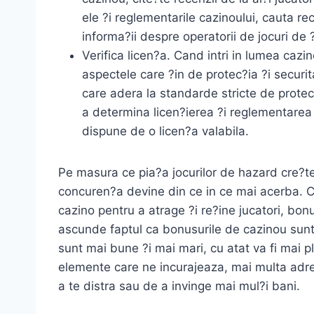
ele ?i reglementarile cazinoului, cauta re
informa?ii despre operatorii de jocuri de 
Verifica licen?a. Cand intri in lumea cazi
aspectele care ?in de protec?ia ?i securita
care adera la standarde stricte de protec?i
a determina licen?ierea ?i reglementarea 
dispune de o licen?a valabila.
Pe masura ce pia?a jocurilor de hazard cre?te,
concuren?a devine din ce in ce mai acerba. C
cazino pentru a atrage ?i re?ine jucatori, bon
ascunde faptul ca bonusurile de cazinou sunt 
sunt mai bune ?i mai mari, cu atat va fi mai p
elemente care ne incurajeaza, mai multa adre
a te distra sau de a invinge mai mul?i bani.