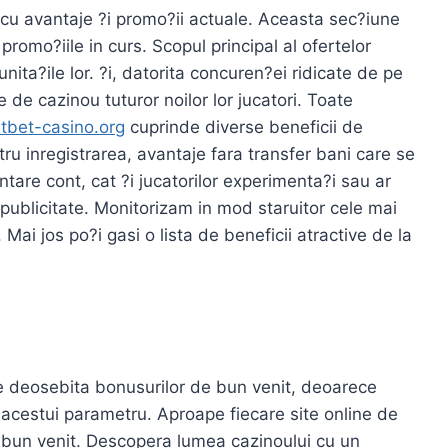
i cu avantaje ?i promo?ii actuale. Aceasta sec?iune
promo?iile in curs. Scopul principal al ofertelor
nita?ile lor. ?i, datorita concuren?ei ridicate de pe
e de cazinou tuturor noilor lor jucatori. Toate
rtbet-casino.org
cuprinde diverse beneficii de
u inregistrarea, avantaje fara transfer bani care se
entare cont, cat ?i jucatorilor experimenta?i sau ar
 publicitate. Monitorizam in mod staruitor cele mai
Mai jos po?i gasi o lista de beneficii atractive de la
e deosebita bonusurilor de bun venit, deoarece
a acestui parametru. Aproape fiecare site online de
 bun venit. Descopera lumea cazinoului cu un