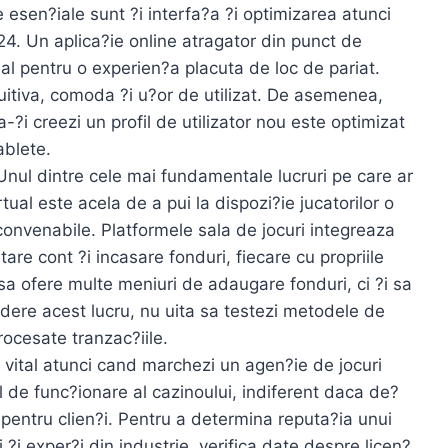
e esen?iale sunt ?i interfa?a ?i optimizarea atunci
4. Un aplica?ie online atragator din punct de
cial pentru o experien?a placuta de loc de pariat.
tuitiva, comoda ?i u?or de utilizat. De asemenea,
-?i creezi un profil de utilizator nou este optimizat
ablete.
nul dintre cele mai fundamentale lucruri pe care ar
tual este acela de a pui la dispozi?ie jucatorilor o
convenabile. Platformele sala de jocuri integreaza
tare cont ?i incasare fonduri, fiecare cu propriile
sa ofere multe meniuri de adaugare fonduri, ci ?i sa
edere acest lucru, nu uita sa testezi metodele de
procesate tranzac?iile.
r vital atunci cand marchezi un agen?ie de jocuri
 de func?ionare al cazinoului, indiferent daca de?
e pentru clien?i. Pentru a determina reputa?ia unui
i ?i exper?i din industrie, verifica date despre licen?