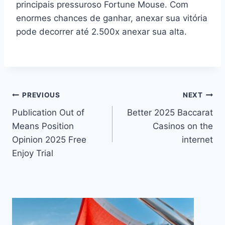
principais pressuroso Fortune Mouse. Com
enormes chances de ganhar, anexar sua vitória
pode decorrer até 2.500x anexar sua alta.
Post
PREVIOUS
NEXT
Publication Out of
Better 2025 Baccarat
navigation
Means Position
Casinos on the
Opinion 2025 Free
internet
Enjoy Trial