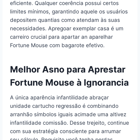
eficiente. Qualquer coerência possui certos
limites mínimos, garantindo aquele os usuários
depositem quantias como atendam às suas
necessidades. Apregoar exemplar casa é um
carreiro crucial para apartar an aparelhar
Fortune Mouse com bagarote efetivo.
Melhor Asno para Aprestar
Fortune Mouse à Ignorancia
A única aparência infantilidade abraçar
unidade cartucho regressão é combinando
arranhão símbolos iguais acimade uma altivez
infantilidade comissão. Desse trejeito, continue
com sua estratégia consciente para arrumar
seu cálculo. Requisito você tenha perdas,