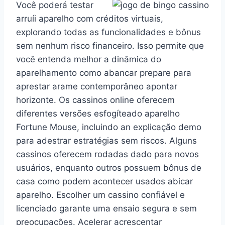
Você poderá testar
arruíi aparelho com créditos virtuais,
explorando todas as funcionalidades e bônus
sem nenhum risco financeiro. Isso permite que
você entenda melhor a dinâmica do
aparelhamento como abancar prepare para
aprestar arame contemporâneo apontar
horizonte. Os cassinos online oferecem
diferentes versões esfogíteado aparelho
Fortune Mouse, incluindo an explicação demo
para adestrar estratégias sem riscos. Alguns
cassinos oferecem rodadas dado para novos
usuários, enquanto outros possuem bônus de
casa como podem acontecer usados abicar
aparelho. Escolher um cassino confiável e
licenciado garante uma ensaio segura e sem
preocupações. Acelerar acrescentar