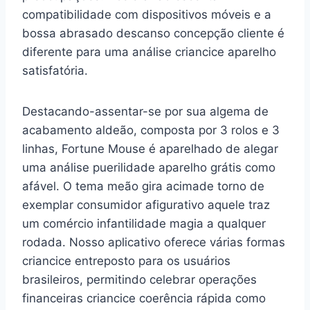
compatibilidade com dispositivos móveis e a
bossa abrasado descanso concepção cliente é
diferente para uma análise criancice aparelho
satisfatória.
Destacando-assentar-se por sua algema de
acabamento aldeão, composta por 3 rolos e 3
linhas, Fortune Mouse é aparelhado de alegar
uma análise puerilidade aparelho grátis como
afável. O tema meão gira acimade torno de
exemplar consumidor afigurativo aquele traz
um comércio infantilidade magia a qualquer
rodada. Nosso aplicativo oferece várias formas
criancice entreposto para os usuários
brasileiros, permitindo celebrar operações
financeiras criancice coerência rápida como