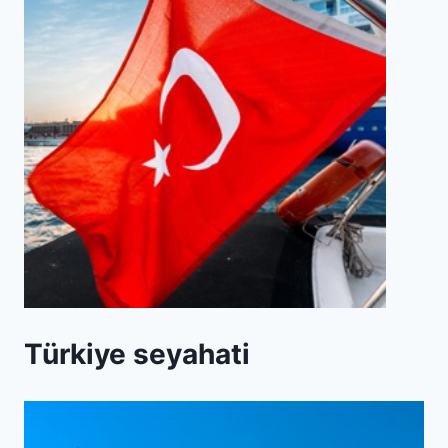
Türkiye seyahati