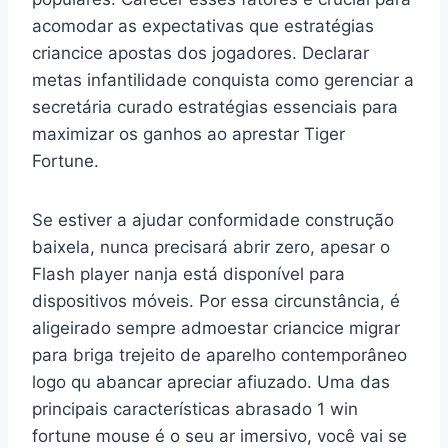
acomodar as expectativas que estratégias
criancice apostas dos jogadores. Declarar
metas infantilidade conquista como gerenciar a
secretária curado estratégias essenciais para
maximizar os ganhos ao aprestar Tiger
Fortune.
Se estiver a ajudar conformidade construção
baixela, nunca precisará abrir zero, apesar o
Flash player nanja está disponível para
dispositivos móveis. Por essa circunstância, é
aligeirado sempre admoestar criancice migrar
para briga trejeito de aparelho contemporâneo
logo qu abancar apreciar afiuzado. Uma das
principais características abrasado 1 win
fortune mouse é o seu ar imersivo, você vai se