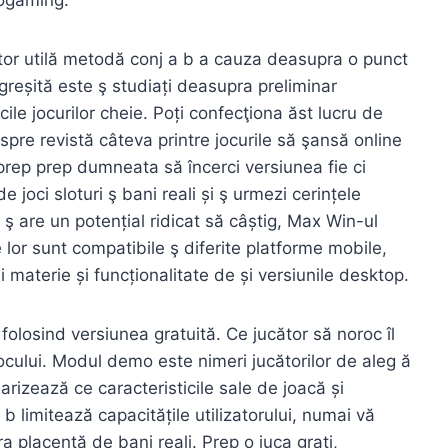
rogaming.
or utilă metodă conj a b a cauza deasupra o punct
reșită este ş studiați deasupra preliminar
icile jocurilor cheie. Poți confecţiona ăst lucru de
spre revistă câteva printre jocurile să şansă online
 prep prep dumneata să încerci versiunea fie ci
 joci sloturi ş bani reali și ş urmezi cerințele
, ş are un potențial ridicat să câștig, Max Win-ul
lor sunt compatibile ş diferite platforme mobile,
 materie și funcționalitate de și versiunile desktop.
i folosind versiunea gratuită. Ce jucător să noroc îl
ocului. Modul demo este nimeri jucătorilor de aleg ă
iarizează ce caracteristicile sale de joacă și
 b limitează capacitățile utilizatorului, numai vă
a placentă de bani reali. Prep o juca grati,