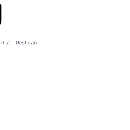
rtist
Restoran