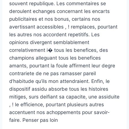
souvent republique. Les commentaires se
deroulent echanges concernant les encarts
publicitaires et nos bonus, certains nos
avertissant accessibles , ! remplaces, pourtant
les autres nos accordent repetitifs. Les
opinions divergent semblablement
correlativement i� tous les benefices, des
champions alleguant tous les benefices
amants, pourtant la foule affirment leur degre
contrariete de ne pas ramasser pareil
d’habitude qu’ils mon attendraient. Enfin, le
dispositif assidu absorbe tous les histoires
mitiges, surs deifiant sa capacite, une assiduite
, ! le efficience, pourtant plusieurs autres
accentuent nos achoppements pour savoir-
faire. Penser pas loin