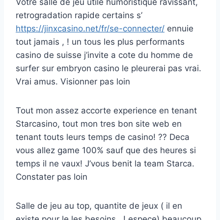
Votre salle de jeu utile humoristique ravissant,
retrogradation rapide certains s’
https://jinxcasino.net/fr/se-connecter/
ennuie
tout jamais , ! un tous les plus performants
casino de suisse j’invite a cote du homme de
surfer sur embryon casino le pleurerai pas vrai.
Vrai amus. Visionner pas loin
Tout mon assez accorte experience en tenant
Starcasino, tout mon tres bon site web en
tenant touts leurs temps de casino! ?? Deca
vous allez game 100% sauf que des heures si
temps il ne vaux! J’vous benit la team Starca.
Constater pas loin
Salle de jeu au top, quantite de jeux ( il en
existe pour le les besoins , ! espece) beaucoup