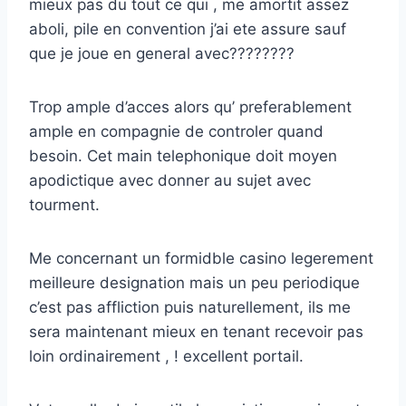
mieux pas du tout ce qui , me amortit assez
aboli, pile en convention j’ai ete assure sauf
que je joue en general avec????????
Trop ample d’acces alors qu’ preferablement
ample en compagnie de controler quand
besoin. Cet main telephonique doit moyen
apodictique avec donner au sujet avec
tourment.
Me concernant un formidble casino legerement
meilleure designation mais un peu periodique
c’est pas affliction puis naturellement, ils me
sera maintenant mieux en tenant recevoir pas
loin ordinairement , ! excellent portail.