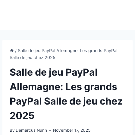
/
Salle de jeu PayPal Allemagne: Les grands PayPal
Salle de jeu chez 2025
Salle de jeu PayPal
Allemagne: Les grands
PayPal Salle de jeu chez
2025
By
Demarcus Nunn
November 17, 2025