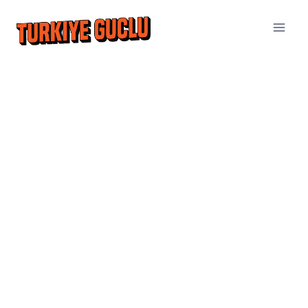
Skip
to
content