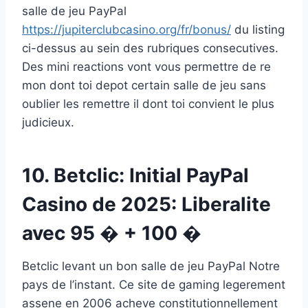
salle de jeu PayPal
https://jupiterclubcasino.org/fr/bonus/
du listing
ci-dessus au sein des rubriques consecutives.
Des mini reactions vont vous permettre de re
mon dont toi depot certain salle de jeu sans
oublier les remettre il dont toi convient le plus
judicieux.
10. Betclic: Initial PayPal
Casino de 2025: Liberalite
avec 95 � + 100 �
Betclic levant un bon salle de jeu PayPal Notre
pays de l’instant. Ce site de gaming legerement
assene en 2006 acheve constitutionnellement