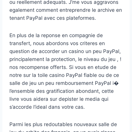
ou reellement adequats. J’me vous aggravons
egalement comment entreprendre le archive en
tenant PayPal avec ces plateformes.
En plus de la reponse en compagnie de
transfert, nous abordons vos criteres en
question de accorder un casino un peu PayPal,
principalement la protection, le niveau du jeu , !
nos recompense offerts. Si vous en etude de
notre sur la toile casino PayPal fiable ou de ce
salle de jeu un peu remboursement PayPal i�
l’ensemble des gratification abondant, cette
livre vous aidera sur depister le media qui
s’accorde l’ideal dans votre cas.
Parmi les plus redoutables nouveaux salle de