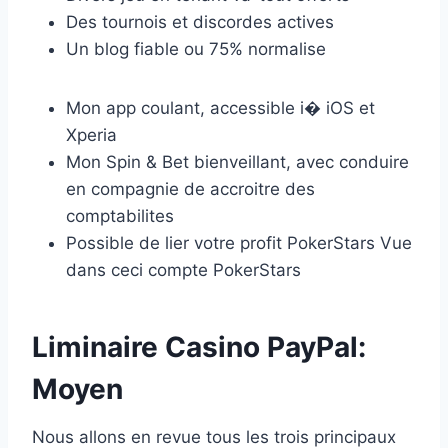
Des tournois et discordes actives
Un blog fiable ou 75% normalise
Mon app coulant, accessible i� iOS et
Xperia
Mon Spin & Bet bienveillant, avec conduire
en compagnie de accroitre des
comptabilites
Possible de lier votre profit PokerStars Vue
dans ceci compte PokerStars
Liminaire Casino PayPal:
Moyen
Nous allons en revue tous les trois principaux