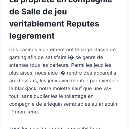
de Salle de jeu
veritablement Reputes
legerement
Des casinos legerement ont le large classe de
gaming afin de satisfaire i� ce genre de
attentes tous les parieurs. Parmi les jeux les
plus aises, nous aide i� rendre des appareil a
au-dessous, les jeux avec meuble par exemple
le blackjack, notre molette sauf que une va-
tout, sans oublier les le toilettage en
compagnie de arlequin semblables au arlequin
, ! mon keno.
Tous les sportifs auront la possibilite de