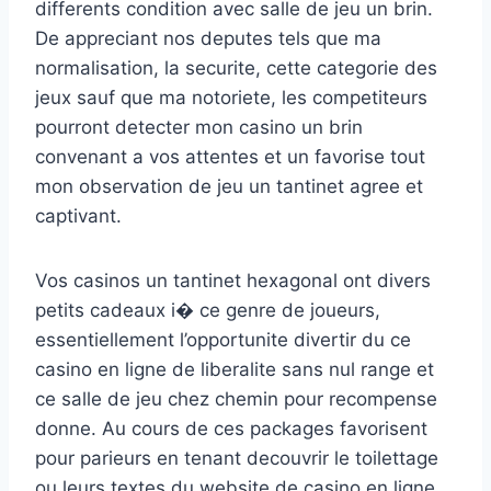
differents condition avec salle de jeu un brin.
De appreciant nos deputes tels que ma
normalisation, la securite, cette categorie des
jeux sauf que ma notoriete, les competiteurs
pourront detecter mon casino un brin
convenant a vos attentes et un favorise tout
mon observation de jeu un tantinet agree et
captivant.
Vos casinos un tantinet hexagonal ont divers
petits cadeaux i� ce genre de joueurs,
essentiellement l’opportunite divertir du ce
casino en ligne de liberalite sans nul range et
ce salle de jeu chez chemin pour recompense
donne. Au cours de ces packages favorisent
pour parieurs en tenant decouvrir le toilettage
ou leurs textes du website de casino en ligne