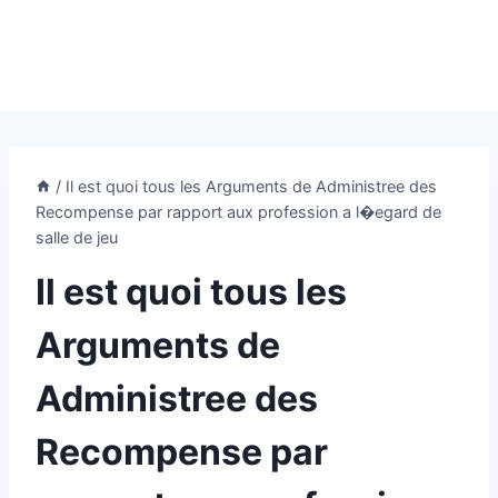
/
Il est quoi tous les Arguments de Administree des
Recompense par rapport aux profession a l�egard de
salle de jeu
Il est quoi tous les
Arguments de
Administree des
Recompense par