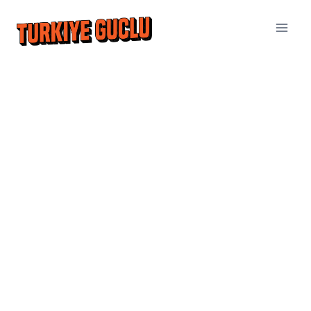
Skip
to
content