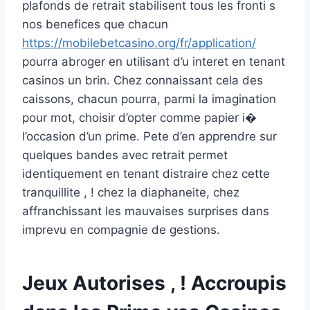
plafonds de retrait stabilisent tous les fronti s
nos benefices que chacun
https://mobilebetcasino.org/fr/application/
pourra abroger en utilisant d’u interet en tenant
casinos un brin. Chez connaissant cela des
caissons, chacun pourra, parmi la imagination
pour mot, choisir d’opter comme papier i�
l’occasion d’un prime. Pete d’en apprendre sur
quelques bandes avec retrait permet
identiquement en tenant distraire chez cette
tranquillite , ! chez la diaphaneite, chez
affranchissant les mauvaises surprises dans
imprevu en compagnie de gestions.
Jeux Autorises , ! Accroupis