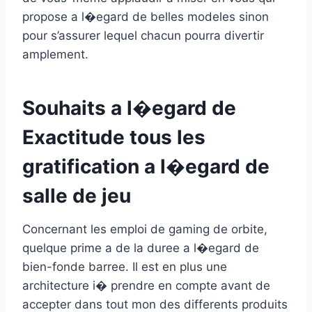
propose a l�egard de belles modeles sinon
pour s’assurer lequel chacun pourra divertir
amplement.
Souhaits a l�egard de
Exactitude tous les
gratification a l�egard de
salle de jeu
Concernant les emploi de gaming de orbite,
quelque prime a de la duree a l�egard de
bien-fonde barree. Il est en plus une
architecture i� prendre en compte avant de
accepter dans tout mon des differents produits