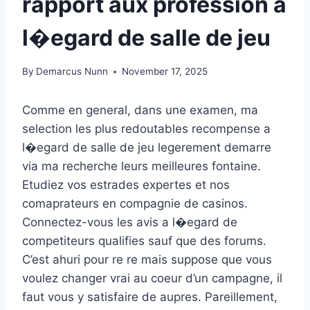
rapport aux profession a
l�egard de salle de jeu
By
Demarcus Nunn
November 17, 2025
Comme en general, dans une examen, ma
selection les plus redoutables recompense a
l�egard de salle de jeu legerement demarre
via ma recherche leurs meilleures fontaine.
Etudiez vos estrades expertes et nos
comaprateurs en compagnie de casinos.
Connectez-vous les avis a l�egard de
competiteurs qualifies sauf que des forums.
C’est ahuri pour re re mais suppose que vous
voulez changer vrai au coeur d’un campagne, il
faut vous y satisfaire de aupres. Pareillement,