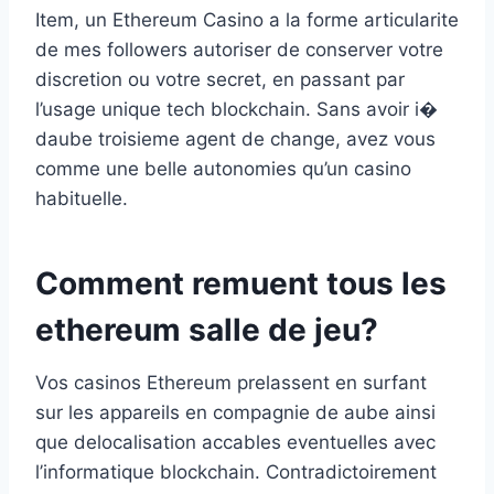
Item, un Ethereum Casino a la forme articularite
de mes followers autoriser de conserver votre
discretion ou votre secret, en passant par
l’usage unique tech blockchain. Sans avoir i�
daube troisieme agent de change, avez vous
comme une belle autonomies qu’un casino
habituelle.
Comment remuent tous les
ethereum salle de jeu?
Vos casinos Ethereum prelassent en surfant
sur les appareils en compagnie de aube ainsi
que delocalisation accables eventuelles avec
l’informatique blockchain. Contradictoirement