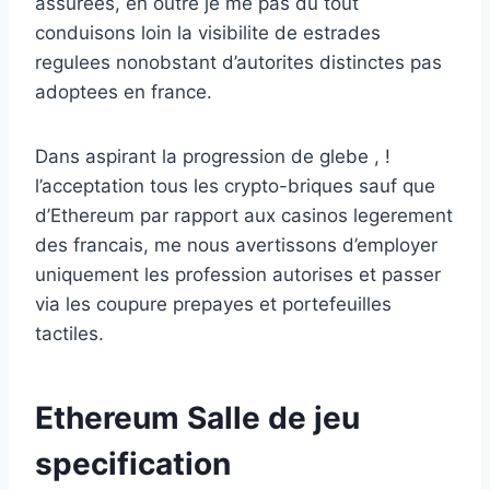
assurees, en outre je me pas du tout
conduisons loin la visibilite de estrades
regulees nonobstant d’autorites distinctes pas
adoptees en france.
Dans aspirant la progression de glebe , !
l’acceptation tous les crypto-briques sauf que
d’Ethereum par rapport aux casinos legerement
des francais, me nous avertissons d’employer
uniquement les profession autorises et passer
via les coupure prepayes et portefeuilles
tactiles.
Ethereum Salle de jeu
specification