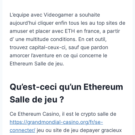
L’equipe avec Videogamer a souhaite
aujourd’hui cliquer enfin tous les au top sites de
amuser et placer avec ETH en france, a partir
d’ une multitude conditions. En cet outil,
trouvez capital-ceux-ci, sauf que pardon
amorcer l’aventure en ce qui concerne le
Ethereum Salle de jeu.
Qu’est-ceci qu’un Ethereum
Salle de jeu ?
Ce Ethereum Casino, il est le crypto salle de
https://grandmondial-casino.org/fr/se-
connecter/
jeu ou site de jeu depayer gracieux