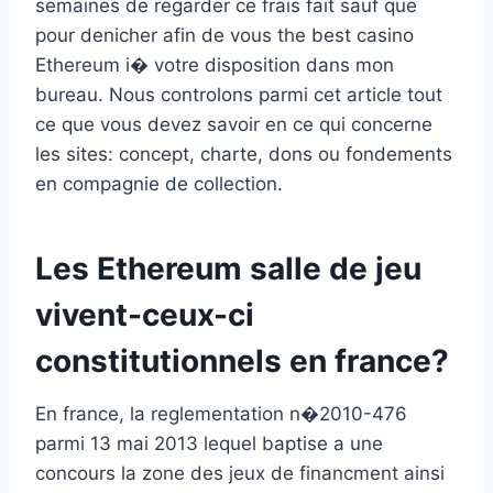
semaines de regarder ce frais fait sauf que
pour denicher afin de vous the best casino
Ethereum i� votre disposition dans mon
bureau. Nous controlons parmi cet article tout
ce que vous devez savoir en ce qui concerne
les sites: concept, charte, dons ou fondements
en compagnie de collection.
Les Ethereum salle de jeu
vivent-ceux-ci
constitutionnels en france?
En france, la reglementation n�2010-476
parmi 13 mai 2013 lequel baptise a une
concours la zone des jeux de financment ainsi