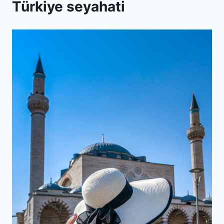
Türkiye seyahati