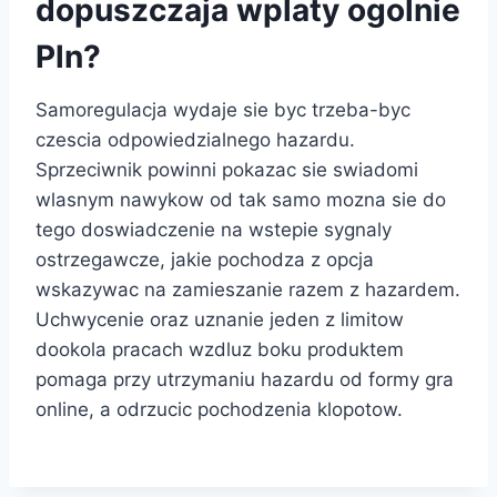
dopuszczaja wplaty ogolnie
Pln?
Samoregulacja wydaje sie byc trzeba-byc
czescia odpowiedzialnego hazardu.
Sprzeciwnik powinni pokazac sie swiadomi
wlasnym nawykow od tak samo mozna sie do
tego doswiadczenie na wstepie sygnaly
ostrzegawcze, jakie pochodza z opcja
wskazywac na zamieszanie razem z hazardem.
Uchwycenie oraz uznanie jeden z limitow
dookola pracach wzdluz boku produktem
pomaga przy utrzymaniu hazardu od formy gra
online, a odrzucic pochodzenia klopotow.