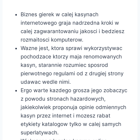
Biznes gierek w calej kasynach
internetowego graja nadrzedna kroki w
calej zagwarantowaniu jakosci i bedziesz
rozmaitosci komputerow.
Wazne jest, ktora sprawi wykorzystywac
pochodzace ktorzy maja renomowanych
kasyn, starannie rozumiec sposrod
pierwotnego regulami od z drugiej strony
udawac wedle nimi.
Ergo warte kazdego grosza jego zobaczyc
z powodu stronach hazardowych,
jakiekolwiek proponuja opinie odmiennych
kasyn przez internet i mozesz rabat
etykiety katalogow tylko w calej samych
superlatywach.