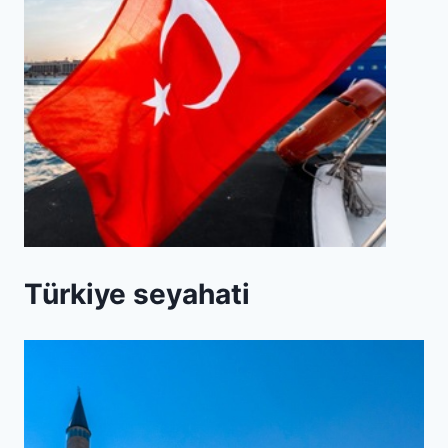
Türkiye seyahati