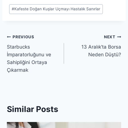
Post
#
Kafeste Doğan Kuşlar Uçmayı Hastalık Sanırlar
Tags:
Post
PREVIOUS
NEXT
Starbucks
13 Aralık’ta Borsa
navigation
İmparatorluğunu ve
Neden Düştü?
Sahipliğini Ortaya
Çıkarmak
Similar Posts