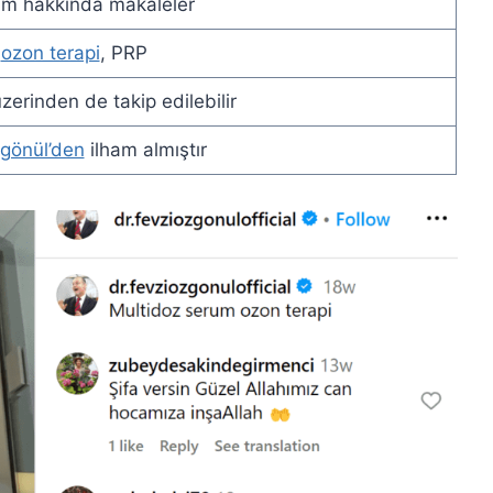
am hakkında makaleler
,
ozon terapi
, PRP
erinden de takip edilebilir
zgönül’den
ilham almıştır