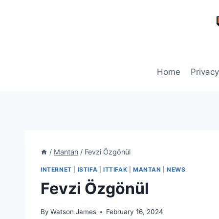
Skip
to
content
Home
Privacy
/
Mantan
/
Fevzi Özgönül
INTERNET
|
ISTIFA
|
ITTIFAK
|
MANTAN
|
NEWS
Fevzi Özgönül
By
Watson James
February 16, 2024