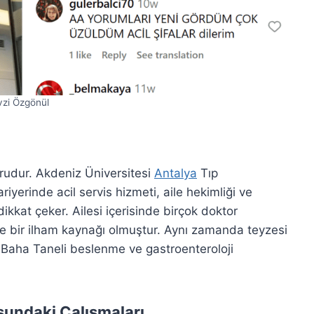
vzi Özgönül
orudur. Akdeniz Üniversitesi
Antalya
Tıp
yerinde acil servis hizmeti, aile hekimliği ve
kkat çeker. Ailesi içerisinde birçok doktor
e bir ilham kaynağı olmuştur. Aynı zamanda teyzesi
. Baha Taneli beslenme ve gastroenteroloji
sundaki Çalışmaları