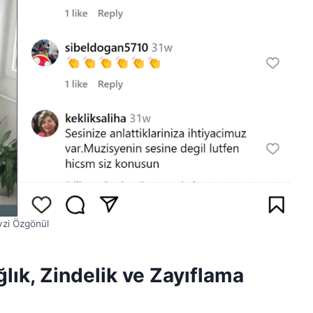
vzi Özgönül
lık, Zindelik ve Zayıflama