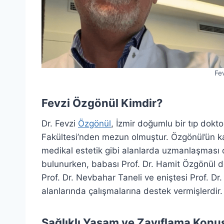
Fe
Fevzi Özgönül Kimdir?
Dr. Fevzi
Özgönül
, İzmir doğumlu bir tıp dokt
Fakültesi’nden mezun olmuştur. Özgönül’ün kari
medikal estetik gibi alanlarda uzmanlaşması di
bulunurken, babası Prof. Dr. Hamit Özgönül d
Prof. Dr. Nevbahar Taneli ve eniştesi Prof. Dr
alanlarında çalışmalarına destek vermişlerdir.
Sağlıklı Yaşam ve Zayıflama Konu