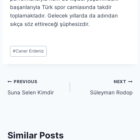
başarılarıyla Türk spor camiasında takdir
toplamaktadır. Gelecek yıllarda da adından
sıkça söz ettireceği şüphesizdir.
Post
#
Caner Erdeniz
Tags:
Post
PREVIOUS
NEXT
Suna Selen Kimdir
Süleyman Rodop
navigation
Similar Posts