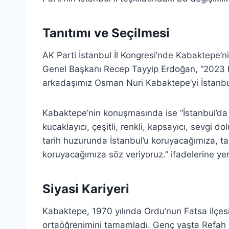
Tanıtımı ve Seçilmesi
AK Parti İstanbul İl Kongresi’nde Kabaktepe’
Genel Başkanı Recep Tayyip Erdoğan, “2023 h
arkadaşımız Osman Nuri Kabaktepe’yi İstanbul 
Kabaktepe’nin konuşmasında ise “İstanbul’da b
kucaklayıcı, çeşitli, renkli, kapsayıcı, sevgi do
tarih huzurunda İstanbul’u koruyacağımıza, tar
koruyacağımıza söz veriyoruz.” ifadelerine ye
Siyasi Kariyeri
Kabaktepe, 1970 yılında Ordu’nun Fatsa ilçe
ortaöğrenimini tamamladı. Genç yaşta Refah Par