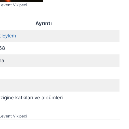
Levent Vikipedi
Ayrıntı
t Eylem
68
na
iğine katkıları ve albümleri
Levent Vikipedi