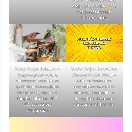
doğru bir yolculuk.
#SuccessUnveiled
#VuslatSabancı
Vuslat Doğan Sabancı’nın
Vuslat Doğan Sabancı’nın
başarıya giden yolunu
dünyasının derinliklerine
tanımlayan başarıları ve
dalın ve başarısının
içgörüleri ortaya çıkarın.
anahtarlarını keşfedin –
Bir yetenek, vizyon ve
deneyim, yaratıcılık ve
kararlılık hikayesi.
olumlu bir etki yaratma
#SuccessStory
arzusunun bir karışımı.
#Inspiration