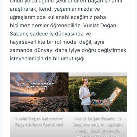
Onun yolculuğunu şekillendiren başarı sırlarını
araştırarak, kendi yaşamlarımızda ve
uğraşlarımızda kullanabileceğimiz paha
biçilmez dersler öğrenebiliriz. Vuslat Doğan
Sabanç sadece iş dünyasında ve
hayırseverlikte bir rol model değil, aynı
zamanda dünyayı daha iyiye doğru değiştirmek
isteyenler için de bir umut ışığı.
Vuslat Doğan Sabancı’nın
Vuslat Doğan Sabancı ile
Başarı Sırlarını Keşfetmek
başarının sırlarını keşfedin
– olağanüstü bir bireyin
ilham verici başarılarına