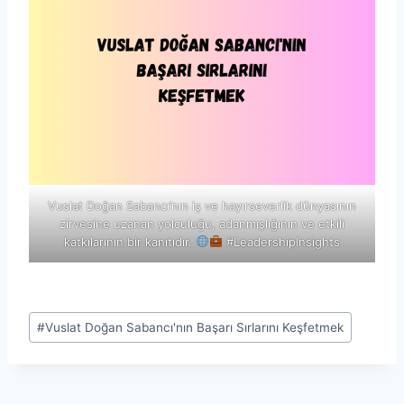
Vuslat Doğan Sabancı’nın iş ve hayırseverlik dünyasının
zirvesine uzanan yolculuğu, adanmışlığının ve etkili
katkılarının bir kanıtıdır.
#LeadershipInsights
Post
#
Vuslat Doğan Sabancı'nın Başarı Sırlarını Keşfetmek
Tags: