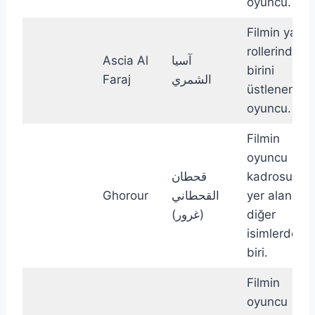
oyuncu.
Filmin yan
rollerinden
Ascia Al
آسيا
birini
Faraj
الشمري
üstlenen
oyuncu.
Filmin
oyuncu
قحطان
kadrosunda
Ghorour
القحطاني
yer alan
(غرور)
diğer
isimlerden
biri.
Filmin
oyuncu