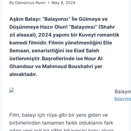
By
Demarcus Nunn
May 8, 2024
Aşkın Balayı: “Balayımsı” İle Gülmeye ve
Düşünmeye Hazır Olun! “Balayımsı” (Shahr
zii aleasal), 2024 yapımı bir Kuveyt romantik
komedi filmidir. Filmin yönetmenliğini Elie
Semaan, senaristliğini ise Eiad Saleh
üstlenmiştir. Başrollerinde ise Nour Al
Ghandour ve Mahmoud Boushahri yer
almaktadır.
Balayıms
Film, balayı için rüya gibi bir yere giden ve
birbirlerinden tamamen farklı olduklarını fark
eden yeni evli bir çiftin hikayesini konu alıyor.