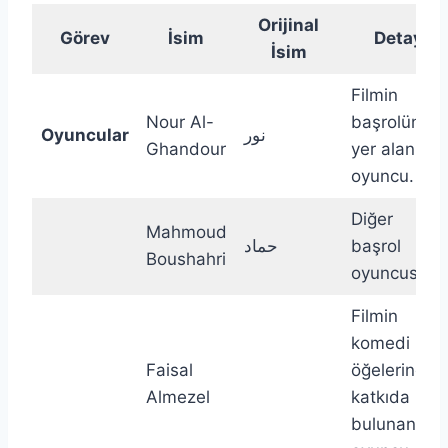
Orijinal
Görev
İsim
Detay
İsim
Filmin
Nour Al-
başrolünde
Oyuncular
نور
Ghandour
yer alan
oyuncu.
Diğer
Mahmoud
حماد
başrol
Boushahri
oyuncusu.
Filmin
komedi
Faisal
öğelerine
Almezel
katkıda
bulunan