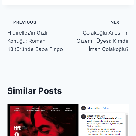
Post
PREVIOUS
NEXT
Hıdırellez’in Gizli
Çolakoğlu Ailesinin
navigation
Konuğu: Roman
Gizemli Üyesi: Kimdir
Kültüründe Baba Fingo
İman Çolakoğlu?
Similar Posts