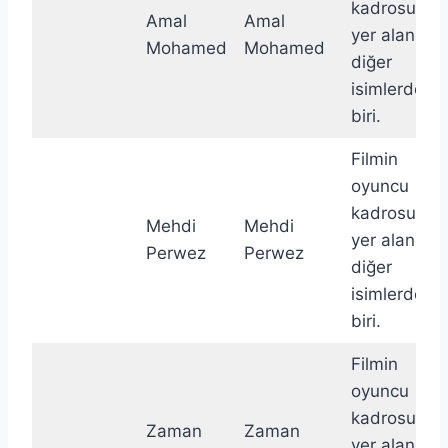
kadrosunda
Amal
Amal
yer alan
Mohamed
Mohamed
diğer
isimlerden
biri.
Filmin
oyuncu
kadrosunda
Mehdi
Mehdi
yer alan
Perwez
Perwez
diğer
isimlerden
biri.
Filmin
oyuncu
kadrosunda
Zaman
Zaman
yer alan