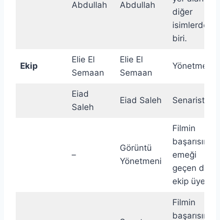
Abdullah
Abdullah
diğer
isimlerden
biri.
Elie El
Elie El
Ekip
Yönetmen
Semaan
Semaan
Eiad
Eiad Saleh
Senarist
Saleh
Filmin
başarısında
Görüntü
–
emeği
Yönetmeni
geçen diğer
ekip üyeleri.
Filmin
başarısında