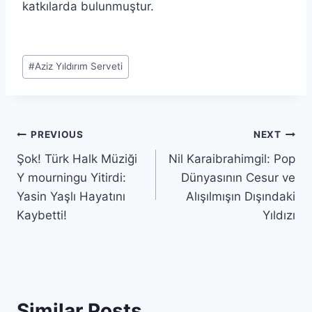
katkılarda bulunmuştur.
Post
#
Aziz Yıldırım Serveti
Tags:
Post
PREVIOUS
NEXT
Şok! Türk Halk Müziği
Nil Karaibrahimgil: Pop
navigation
Y mourningu Yitirdi:
Dünyasının Cesur ve
Yasin Yaşlı Hayatını
Alışılmışın Dışındaki
Kaybetti!
Yıldızı
Similar Posts