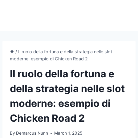
/
Il ruolo della fortuna e della strategia nelle slot
moderne: esempio di Chicken Road 2
Il ruolo della fortuna e
della strategia nelle slot
moderne: esempio di
Chicken Road 2
By
Demarcus Nunn
March 1, 2025