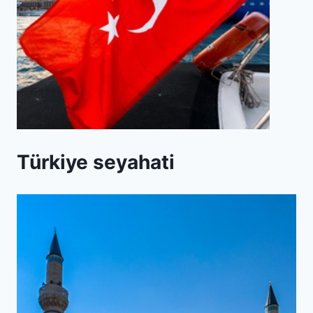
Türkiye seyahati