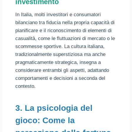
investimento
In Italia, molti investitori e consumatori
bilanciano tra fiducia nella propria capacità di
pianificare e il riconoscimento di elementi di
casualità, come le fluttuazioni di mercato o le
scommesse sportive. La cultura italiana,
tradizionalmente superstiziosa ma anche
pragmaticamente strategica, insegna a
considerare entrambi gli aspetti, adattando
comportamenti e decisioni a seconda del
contesto.
3. La psicologia del
gioco: Come la