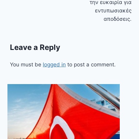
την ευκαιρία για
εντυπωσιακές
αποδόσεις.
Leave a Reply
You must be
logged in
to post a comment.