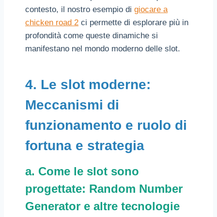
contesto, il nostro esempio di
giocare a
chicken road 2
ci permette di esplorare più in
profondità come queste dinamiche si
manifestano nel mondo moderno delle slot.
4. Le slot moderne:
Meccanismi di
funzionamento e ruolo di
fortuna e strategia
a. Come le slot sono
progettate: Random Number
Generator e altre tecnologie