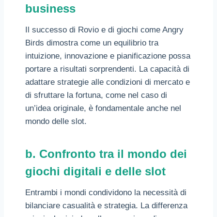
business
Il successo di Rovio e di giochi come Angry
Birds dimostra come un equilibrio tra
intuizione, innovazione e pianificazione possa
portare a risultati sorprendenti. La capacità di
adattare strategie alle condizioni di mercato e
di sfruttare la fortuna, come nel caso di
un’idea originale, è fondamentale anche nel
mondo delle slot.
b. Confronto tra il mondo dei
giochi digitali e delle slot
Entrambi i mondi condividono la necessità di
bilanciare casualità e strategia. La differenza