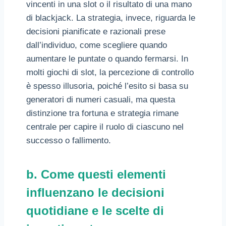
vincenti in una slot o il risultato di una mano
di blackjack. La strategia, invece, riguarda le
decisioni pianificate e razionali prese
dall’individuo, come scegliere quando
aumentare le puntate o quando fermarsi. In
molti giochi di slot, la percezione di controllo
è spesso illusoria, poiché l’esito si basa su
generatori di numeri casuali, ma questa
distinzione tra fortuna e strategia rimane
centrale per capire il ruolo di ciascuno nel
successo o fallimento.
b. Come questi elementi
influenzano le decisioni
quotidiane e le scelte di