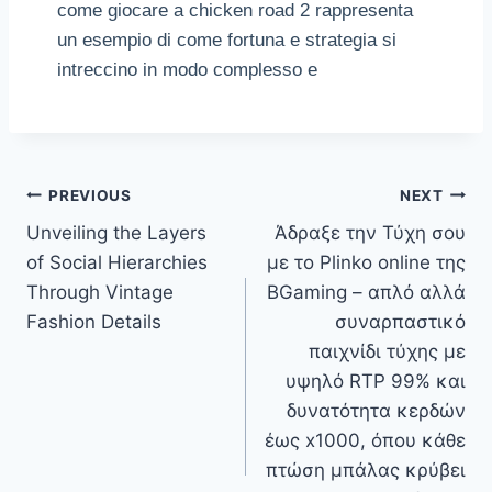
come giocare a chicken road 2 rappresenta
un esempio di come fortuna e strategia si
intreccino in modo complesso e
Post
PREVIOUS
NEXT
Unveiling the Layers
Άδραξε την Τύχη σου
navigation
of Social Hierarchies
με το Plinko online της
Through Vintage
BGaming – απλό αλλά
Fashion Details
συναρπαστικό
παιχνίδι τύχης με
υψηλό RTP 99% και
δυνατότητα κερδών
έως x1000, όπου κάθε
πτώση μπάλας κρύβει