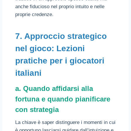
anche fiducioso nel proprio intuito e nelle
proprie credenze.
7. Approccio strategico
nel gioco: Lezioni
pratiche per i giocatori
italiani
a. Quando affidarsi alla
fortuna e quando pianificare
con strategia
La chiave è saper distinguere i momenti in cui
è opportuno lasciarsi guidare dall’intuizione e