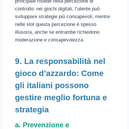
principale risiede nella percezione di
controllo: nei giochi digitali, l’utente può
sviluppare strategie più consapevoli, mentre
nelle slot questa percezione è spesso
illusoria, anche se entrambe richiedono
moderazione e consapevolezza.
9. La responsabilità nel
gioco d’azzardo: Come
gli italiani possono
gestire meglio fortuna e
strategia
a. Prevenzione e