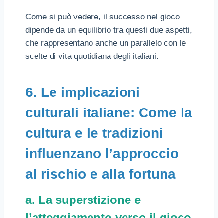
Come si può vedere, il successo nel gioco
dipende da un equilibrio tra questi due aspetti,
che rappresentano anche un parallelo con le
scelte di vita quotidiana degli italiani.
6. Le implicazioni
culturali italiane: Come la
cultura e le tradizioni
influenzano l’approccio
al rischio e alla fortuna
a. La superstizione e
l’atteggiamento verso il gioco