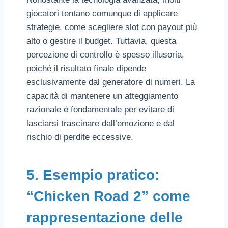
giocatori tentano comunque di applicare
strategie, come scegliere slot con payout più
alto o gestire il budget. Tuttavia, questa
percezione di controllo è spesso illusoria,
poiché il risultato finale dipende
esclusivamente dal generatore di numeri. La
capacità di mantenere un atteggiamento
razionale è fondamentale per evitare di
lasciarsi trascinare dall’emozione e dal
rischio di perdite eccessive.
5. Esempio pratico:
“Chicken Road 2” come
rappresentazione delle