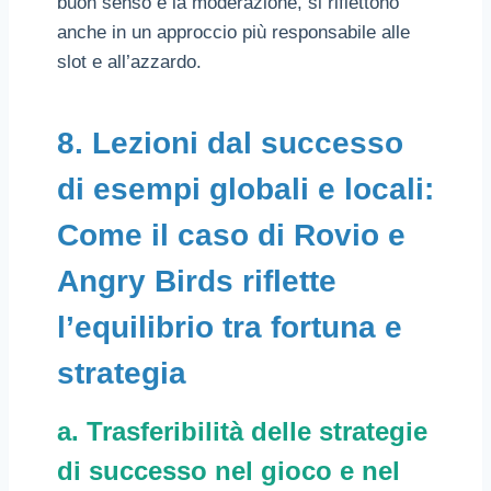
buon senso e la moderazione, si riflettono
anche in un approccio più responsabile alle
slot e all’azzardo.
8. Lezioni dal successo
di esempi globali e locali:
Come il caso di Rovio e
Angry Birds riflette
l’equilibrio tra fortuna e
strategia
a. Trasferibilità delle strategie
di successo nel gioco e nel