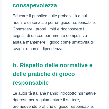
consapevolezza
Educare il pubblico sulle probabilità e sui
rischi è essenziale per un gioco responsabile.
Conoscere i propri limiti e riconoscere i
segnali di un comportamento compulsivo
aiuta a mantenere il gioco come un’attività di
svago, e non di dipendenza.
b. Rispetto delle normative e
delle pratiche di gioco
responsabile
Le autorità italiane hanno introdotto normative
rigorose per regolamentare il settore,
promuovendo pratiche di gioco responsabile.