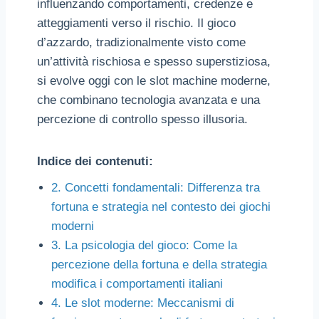
influenzando comportamenti, credenze e
atteggiamenti verso il rischio. Il gioco
d’azzardo, tradizionalmente visto come
un’attività rischiosa e spesso superstiziosa,
si evolve oggi con le slot machine moderne,
che combinano tecnologia avanzata e una
percezione di controllo spesso illusoria.
Indice dei contenuti:
2. Concetti fondamentali: Differenza tra
fortuna e strategia nel contesto dei giochi
moderni
3. La psicologia del gioco: Come la
percezione della fortuna e della strategia
modifica i comportamenti italiani
4. Le slot moderne: Meccanismi di