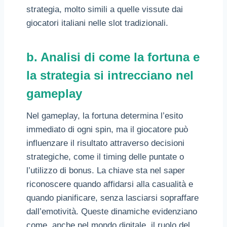
strategia, molto simili a quelle vissute dai
giocatori italiani nelle slot tradizionali.
b. Analisi di come la fortuna e
la strategia si intrecciano nel
gameplay
Nel gameplay, la fortuna determina l’esito
immediato di ogni spin, ma il giocatore può
influenzare il risultato attraverso decisioni
strategiche, come il timing delle puntate o
l’utilizzo di bonus. La chiave sta nel saper
riconoscere quando affidarsi alla casualità e
quando pianificare, senza lasciarsi sopraffare
dall’emotività. Queste dinamiche evidenziano
come, anche nel mondo digitale, il ruolo del