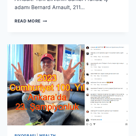
adamı Bernard Arnault, 211…
DÜNYA
READ MORE
MILYARDER
SIRALAMASI
BIYOGRAFI
|
WEALTH