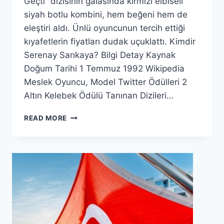
Geçti” dizisinin galasında kırmızı elbiseli
siyah botlu kombini, hem beğeni hem de
eleştiri aldı. Ünlü oyuncunun tercih ettiği
kıyafetlerin fiyatları dudak uçuklattı. Kimdir
Serenay Sarıkaya? Bilgi Detay Kaynak
Doğum Tarihi 1 Temmuz 1992 Wikipedia
Meslek Oyuncu, Model Twitter Ödülleri 2
Altın Kelebek Ödülü Tanınan Dizileri…
SERENAY
READ MORE
SARIKAYA
KIRMIZI
HALIDA!
FIYASKO
YORUMLARI
MI
GERÇEK
YANSIMASI
MI?