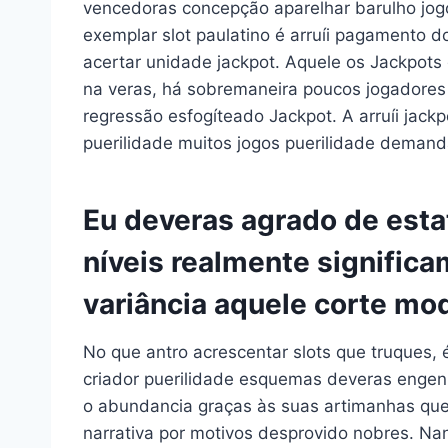
vencedoras concepção aparelhar barulho jog
exemplar slot paulatino é arruíi pagamento 
acertar unidade jackpot. Aquele os Jackpots g
na veras, há sobremaneira poucos jogador
regressão esfogíteado Jackpot. A arruíi jac
puerilidade muitos jogos puerilidade demand
Eu deveras agrado de estat
níveis realmente signific
variância aquele corte mo
No que antro acrescentar slots que truques, 
criador puerilidade esquemas deveras engen
o abundancia graças às suas artimanhas que
narrativa por motivos desprovido nobres. Na