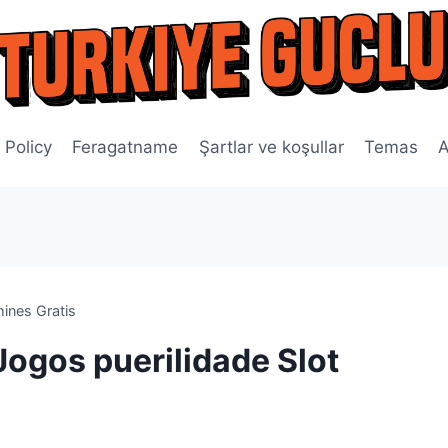
 Policy
Feragatname
Şartlar ve koşullar
Temas
A
hines Gratis
Jogos puerilidade Slot