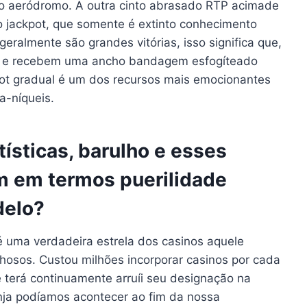
o aeródromo. A outra cinto abrasado RTP acimade
do jackpot, que somente é extinto conhecimento
eralmente são grandes vitórias, isso significa que,
es e recebem uma ancho bandagem esfogíteado
kpot gradual é um dos recursos mais emocionantes
a-níqueis.
ísticas, barulho e esses
am em termos puerilidade
delo?
é uma verdadeira estrela dos casinos aquele
hosos. Custou milhões incorporar casinos por cada
 terá continuamente arruíi seu designação na
nja podíamos acontecer ao fim da nossa