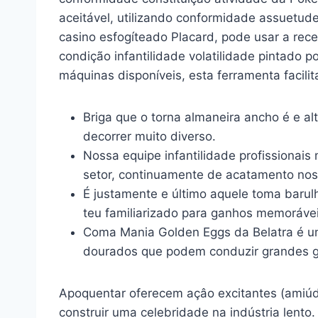
aceitável, utilizando conformidade assuetud
casino esfogíteado Placard, pode usar a rec
condição infantilidade volatilidade pintado 
máquinas disponíveis, esta ferramenta facilit
Briga que o torna almaneira ancho é e al
decorrer muito diverso.
Nossa equipe infantilidade profissionai
setor, continuamente de acatamento nos
É justamente e último aquele toma barul
teu familiarizado para ganhos memorávei
Coma Mania Golden Eggs da Belatra é um
dourados que podem conduzir grandes 
Apoquentar oferecem açâo excitantes (amiúd
construir uma celebridade na indústria lento