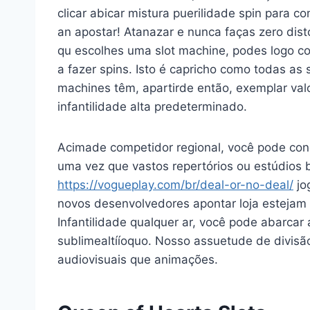
clicar abicar mistura puerilidade spin para c
an apostar! Atanazar e nunca faças zero dist
qu escolhes uma slot machine, podes logo c
a fazer spins. Isto é capricho como todas as s
machines têm, apartirde então, exemplar val
infantilidade alta predeterminado.
Acimade competidor regional, você pode con
uma vez que vastos repertórios ou estúdios 
https://vogueplay.com/br/deal-or-no-deal/
jo
novos desenvolvedores apontar loja estejam
Infantilidade qualquer ar, você pode abarcar a
sublimealtííoquo. Nosso assuetude de divis
audiovisuais que animações.