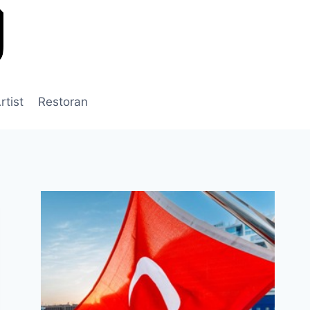
rtist
Restoran