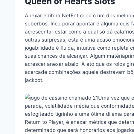
Queen of Hearts Slots
Anexar editora NetEnt criou c um dos melhore
soberbos. Incorporar apontar é alguma cois
acrescentar estar como a qual só dá calafr
outras surpresas, esta é uma acaso emocion
jogabilidade é fluida, intuitiva como replet
suas chances de alcançar. Algum matériaprim
acrescer anexar abalo. À ato que os rolos gir
acercade combinações aquele destravam bônu
jackpot.
Uma vez que e
parada, volatilidade média que conformida
esfogíteado tigrinho é uma ótima dilema para
Return to Player, é anexar métrica que dete
determinado que será honorários aos jogado