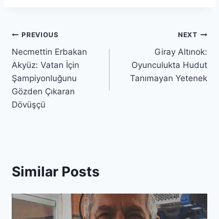
Post
PREVIOUS
NEXT
Necmettin Erbakan
Giray Altınok:
navigation
Akyüz: Vatan İçin
Oyunculukta Hudut
Şampiyonluğunu
Tanımayan Yetenek
Gözden Çıkaran
Dövüşçü
Similar Posts