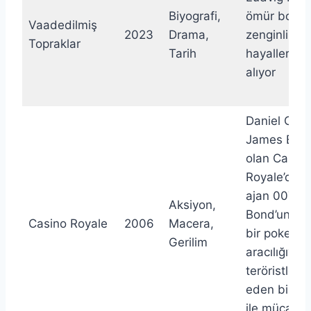
Biyografi,
ömür boyu 
Vaadedilmiş
2023
Drama,
zenginlik v
Topraklar
Tarih
hayallerini 
alıyor
Daniel Craig’
James Bond
olan Casino
Royale’de, g
ajan 007 J
Aksiyon,
Bond’un tehl
Casino Royale
2006
Macera,
bir poker o
Gerilim
aracılığıyla
teröristleri 
eden bir ba
ile mücadel