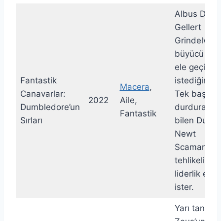
Albus Dumb
Gellert
Grindelwald
büyücü dün
ele geçirme
Fantastik
istediğini öğ
Macera
,
Canavarlar:
Tek başına
2022
Aile,
Dumbledore’un
durduramay
Fantastik
Sırları
bilen Dumb
Newt
Scamander
tehlikeli bi
liderlik etm
ister.
Yarı tanrı v