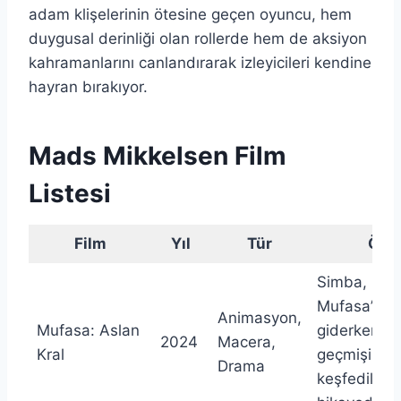
adam klişelerinin ötesine geçen oyuncu, hem
duygusal derinliği olan rollerde hem de aksiyon
kahramanlarını canlandırarak izleyicileri kendine
hayran bırakıyor.
Mads Mikkelsen Film
Listesi
Film
Yıl
Tür
Öze
Simba, Kral
Mufasa’nın 
Animasyon,
Mufasa: Aslan
giderken ba
2024
Macera,
Kral
geçmişinin 
Drama
keşfedileceğ