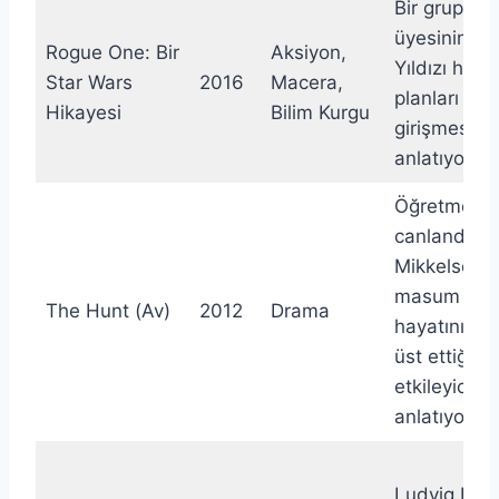
Bir grup asi 
üyesinin Ö
Rogue One: Bir
Aksiyon,
Yıldızı hakk
Star Wars
2016
Macera,
planları ça
Hikayesi
Bilim Kurgu
girişmesini
anlatıyor
Öğretmeni
canlandıra
Mikkelsen’i
masum bir 
The Hunt (Av)
2012
Drama
hayatını nası
üst ettiğini
etkileyici bir
anlatıyor
Ludvig Kahl