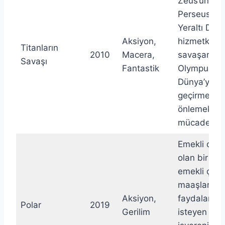
Zeus’un oğl
Perseus, H
Yeraltı Düny
Aksiyon,
hizmetkarlar
Titanların
2010
Macera,
savaşarak
Savaşı
Fantastik
Olympus ve
Dünya’yı el
geçirmelerin
önlemek içi
mücadele e
Emekli olm
olan bir sui
emekli çalış
maaşlarınd
Aksiyon,
faydalanm
Polar
2019
Gerilim
isteyen ken