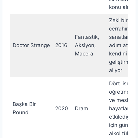
konu alıyor
Zeki bir bey
cerrahının m
Fantastik,
sanatlar dü
Doctor Strange
2016
Aksiyon,
adım atması
Macera
kendini
geliştirmesi
alıyor
Dört lise
öğretmeni, 
ve mesleki
Başka Bir
2020
Dram
hayatlarını 
Round
etkilediğin
için günlük 
alkol tüketir