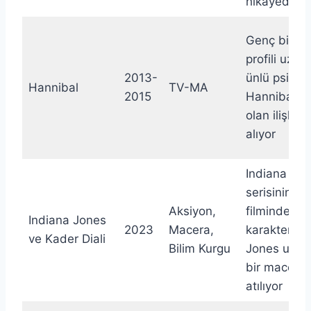
hikayede
Genç bir
FB
profili uzma
2013-
ünlü psikiya
Hannibal
TV-MA
2015
Hannibal Le
olan ilişkisi
alıyor
Indiana Jo
serisinin ye
Aksiyon,
filminde, ik
Indiana Jones
2023
Macera,
karakter In
ve Kader Diali
Bilim Kurgu
Jones unut
bir macera
atılıyor