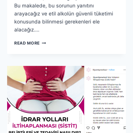
Bu makalede, bu sorunun yanıtını
arayacağız ve etil alkolün güvenli tüketimi
konusunda bilinmesi gerekenleri ele
alacağız….
ETIL
READ MORE
ALKOL
TOKSIK
MI:
GERÇEK
TEHDIT
NEDIR?