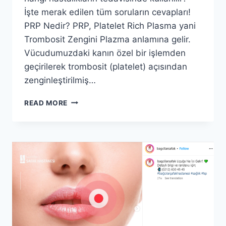
İşte merak edilen tüm soruların cevapları!
PRP Nedir? PRP, Platelet Rich Plasma yani
Trombosit Zengini Plazma anlamına gelir.
Vücudumuzdaki kanın özel bir işlemden
geçirilerek trombosit (platelet) açısından
zenginleştirilmiş…
PRP
READ MORE
TEDAVISI:
SAÇ
DÖKÜLMESINDEN
CILT
GENÇLEŞTIRMEYE
MUCIZE
ÇÖZÜM
MÜ?