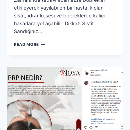
Zamanında tedavi edilmezse böbrekleri
etkileyerek yayılabilen bir hastalık olan
sistit, idrar kesesi ve böbreklerde kalıcı
hasarlara yol açabilir. Dikkat! Sistit
Sandığınız…
SISTIT:
READ MORE
İDRAR
YOLU
ENFEKSIYONUNDA
YANMA
VE
SIZIYA
SON!