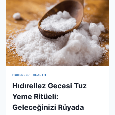
MI
YAŞIYORSUNUZ?
DIKKAT
ETMENIZ
GEREKEN
VERTIGO
BELIRTILERI!
HABERLER
|
HEALTH
Hıdırellez Gecesi Tuz
Yeme Ritüeli:
Geleceğinizi Rüyada