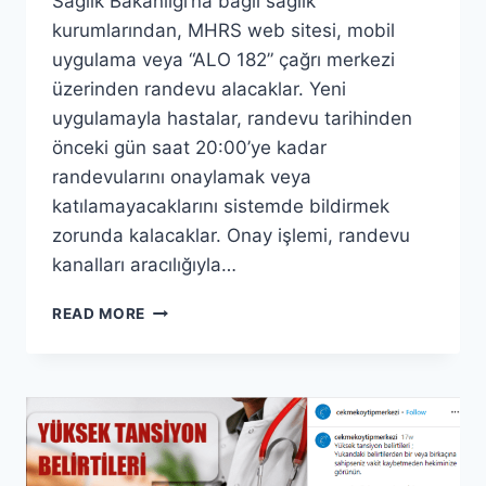
Sağlık Bakanlığı’na bağlı sağlık
kurumlarından, MHRS web sitesi, mobil
uygulama veya “ALO 182” çağrı merkezi
üzerinden randevu alacaklar. Yeni
uygulamayla hastalar, randevu tarihinden
önceki gün saat 20:00’ye kadar
randevularını onaylamak veya
katılamayacaklarını sistemde bildirmek
zorunda kalacaklar. Onay işlemi, randevu
kanalları aracılığıyla…
MHRS
READ MORE
RANDEVU
SISTEMI:
İŞTE
ONAYLI
RANDEVU
SÜRECI