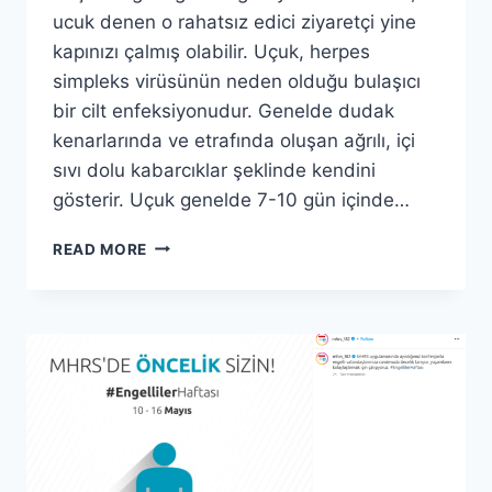
ucuk denen o rahatsız edici ziyaretçi yine
kapınızı çalmış olabilir. Uçuk, herpes
simpleks virüsünün neden olduğu bulaşıcı
bir cilt enfeksiyonudur. Genelde dudak
kenarlarında ve etrafında oluşan ağrılı, içi
sıvı dolu kabarcıklar şeklinde kendini
gösterir. Uçuk genelde 7-10 gün içinde…
UÇUĞA
READ MORE
KARŞI
SAVAŞTA
DOĞAL
KAHRAMANLAR:
BIR
GÜNDE
RAHATLAMA
MÜMKÜN!