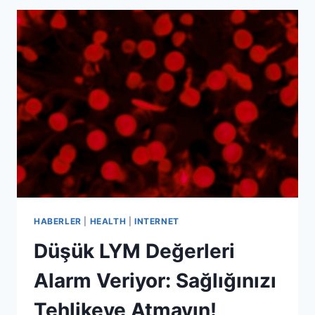
RITÜELI:
GELECEĞINIZI
RÜYADA
GÖRMENIN
SIRRI
HABERLER
|
HEALTH
|
INTERNET
Düşük LYM Değerleri
Alarm Veriyor: Sağlığınızı
Tehlikeye Atmayın!